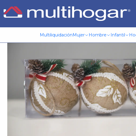
Inicio
Hogar
Decoración
Adornos navideños
Adorno Na
Multiliquidación
Mujer
Hombre
Infantil
Ho