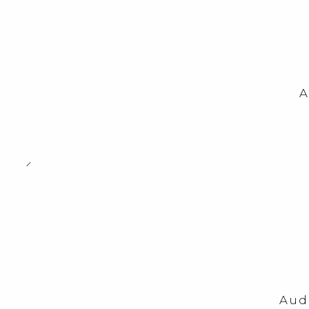
A
-23%
OFF
Aud