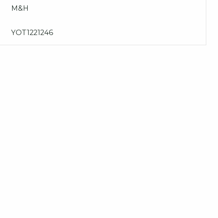
M&H
YOT1221246