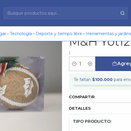
videño.Esfera 3Pcs. M&H Yot1221246
Adorno Nav
gar
Tecnología
Deporte y tiempo libre
Herramientas y jardine
M&H Yot12
|
Agreg
Cantidad
Te faltan
$100.000
para enví
COMPARTIR
DETALLES
TIPO PRODUCTO: