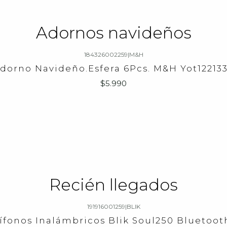
Adornos navideños
184326002259
|
M&H
dorno Navideño.Esfera 6Pcs. M&H Yot12213
$5.990
Recién llegados
191916001259
|
BLIK
ífonos Inalámbricos Blik Soul250 Bluetooth