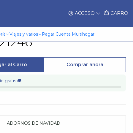
ACCESO
CARRO
ideño.Esfera 3Pcs.
ría
Viajes y varios
Pagar Cuenta Multihogar
21246
ar al Carro
Comprar ahora
o gratis 🚚
ADORNOS DE NAVIDAD