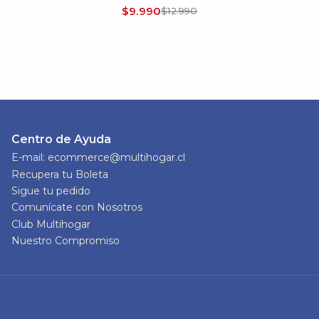
$9.990
$12.990
Centro de Ayuda
E-mail: ecommerce@multihogar.cl
Recupera tu Boleta
Sigue tu pedido
Comunícate con Nosotros
Club Multihogar
Nuestro Compromiso