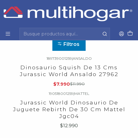
Inicio
Infantil
Jugueteria
Jurassic World
Jurassic World
Filtros
189739001259
|
ANSALDO
-33%
OFF
Dinosaurio Squish De 13 Cms
Agotado
Jurassic World Ansaldo 27962
$7.990
$11.990
190518001259
|
MATTEL
Agotado
Jurassic World Dinosaurio De
Juguete Rebirth De 30 Cm Mattel
Jgc04
$12.990