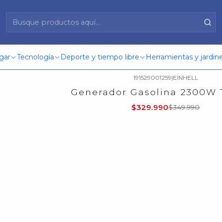
e jardín
Maquinaria
Generador
Generador
gar
Tecnología
Deporte y tiempo libre
Herramientas y jardine
191529001259
|
EINHELL
Generador Gasolina 2300W 
$329.990
$349.990