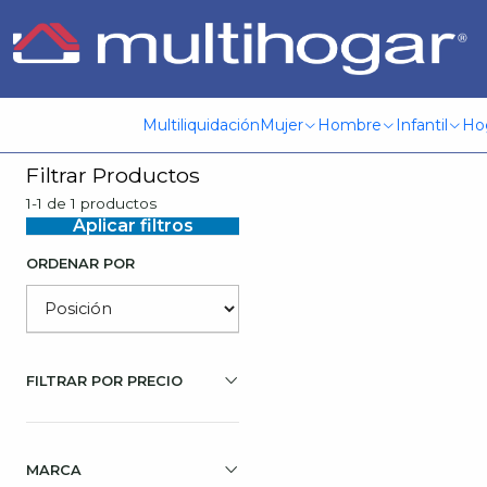
Inicio
Herramientas y jardinería
Herramientas y maquinaria d
Multiliquidación
Mujer
Hombre
Infantil
Ho
Filtrar Productos
-6%
OFF
1-1 de 1 productos
Agotado
Aplicar filtros
ORDENAR POR
FILTRAR POR PRECIO
MARCA