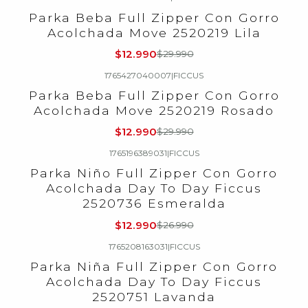
-57%
OFF
Parka Beba Full Zipper Con Gorro
Acolchada Move 2520219 Lila
$12.990
$29.990
1765427040007
|
FICCUS
-57%
OFF
Parka Beba Full Zipper Con Gorro
Acolchada Move 2520219 Rosado
$12.990
$29.990
1765196389031
|
FICCUS
-52%
OFF
Parka Niño Full Zipper Con Gorro
Acolchada Day To Day Ficcus
2520736 Esmeralda
$12.990
$26.990
1765208163031
|
FICCUS
-52%
OFF
Parka Niña Full Zipper Con Gorro
Acolchada Day To Day Ficcus
2520751 Lavanda