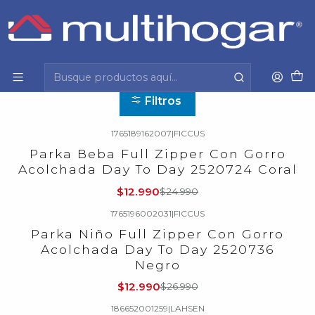
Inicio
Infantil
Infantil
Filtros
1765189162007
|
FICCUS
-48%
OFF
Parka Beba Full Zipper Con Gorro
Acolchada Day To Day 2520724 Coral
$12.990
$24.990
1765196002031
|
FICCUS
-52%
OFF
Parka Niño Full Zipper Con Gorro
Acolchada Day To Day 2520736
Negro
$12.990
$26.990
186652001259
|
LAHSEN