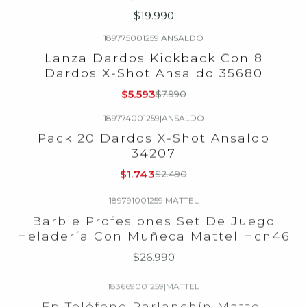
$19.990
189775001259
|
ANSALDO
-30%
OFF
Lanza Dardos Kickback Con 8
Dardos X-Shot Ansaldo 35680
$5.593
$7.990
189774001259
|
ANSALDO
-30%
OFF
Pack 20 Dardos X-Shot Ansaldo
34207
$1.743
$2.490
189791001259
|
MATTEL
Barbie Profesiones Set De Juego
Heladería Con Muñeca Mattel Hcn46
$26.990
183669001259
|
MATTEL
Fp Teléfono Parlanchín Mattel
Dpn22