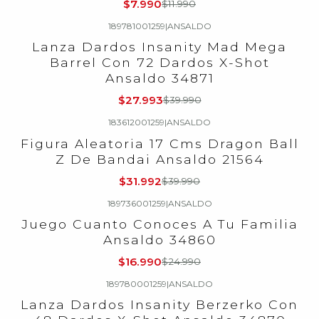
$7.990
$11.990
189781001259
|
ANSALDO
-30%
OFF
Lanza Dardos Insanity Mad Mega
Barrel Con 72 Dardos X-Shot
Ansaldo 34871
$27.993
$39.990
183612001259
|
ANSALDO
-20%
OFF
Figura Aleatoria 17 Cms Dragon Ball
Z De Bandai Ansaldo 21564
$31.992
$39.990
189736001259
|
ANSALDO
-32%
OFF
Juego Cuanto Conoces A Tu Familia
Ansaldo 34860
$16.990
$24.990
189780001259
|
ANSALDO
-30%
OFF
Lanza Dardos Insanity Berzerko Con