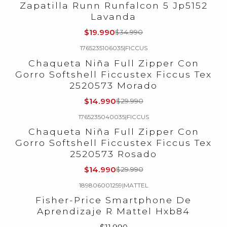
Zapatilla Runn Runfalcon 5 Jp5152
Lavanda
$19.990
$34.990
1765235106035
|
FICCUS
-50%
OFF
Chaqueta Niña Full Zipper Con
Gorro Softshell Ficcustex Ficcus Tex
2520573 Morado
$14.990
$29.990
1765235040035
|
FICCUS
-50%
OFF
Chaqueta Niña Full Zipper Con
Gorro Softshell Ficcustex Ficcus Tex
2520573 Rosado
$14.990
$29.990
189806001259
|
MATTEL
Fisher-Price Smartphone De
Aprendizaje R Mattel Hxb84