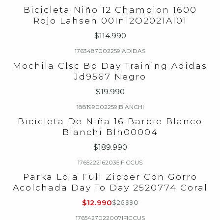
Bicicleta Niño 12 Champion 1600
Rojo Lahsen 00In12O2021Al01
$114.990
1763487002259
|
ADIDAS
Mochila Clsc Bp Day Training Adidas
Jd9567 Negro
$19.990
188199002259
|
BIANCHI
Bicicleta De Niña 16 Barbie Blanco
Bianchi Blh00004
$189.990
1765222162035
|
FICCUS
-52%
OFF
Parka Lola Full Zipper Con Gorro
Acolchada Day To Day 2520774 Coral
$12.990
$26.990
1765427022007
|
FICCUS