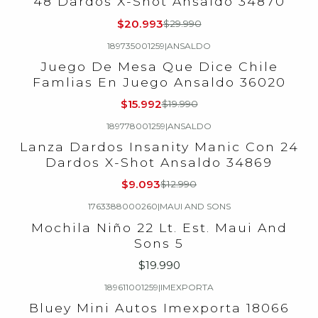
48 Dardos X-Shot Ansaldo 34870
$20.993
$29.990
189735001259
|
ANSALDO
-20%
OFF
Juego De Mesa Que Dice Chile
Famlias En Juego Ansaldo 36020
$15.992
$19.990
189778001259
|
ANSALDO
-30%
OFF
Lanza Dardos Insanity Manic Con 24
Dardos X-Shot Ansaldo 34869
$9.093
$12.990
1763388000260
|
MAUI AND SONS
Mochila Niño 22 Lt. Est. Maui And
Sons 5
$19.990
189611001259
|
IMEXPORTA
Bluey Mini Autos Imexporta 18066