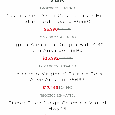
$11.990
186012001259
|
HASBRO
-53%
OFF
Guardianes De La Galaxia Titan Hero
Star-Lord Hasbro F6660
$6.990
$14.990
177771001259
|
ANSALDO
-20%
OFF
Figura Aleatoria Dragon Ball Z 30
Cm Ansaldo 18890
$23.992
$29.990
189756001259
|
ANSALDO
-30%
OFF
Unicornio Magico Y Establo Pets
Alive Ansaldo 35693
$17.493
$24.990
189803001259
|
MATTEL
-33%
OFF
Fisher Price Juega Conmigo Mattel
Hwy46