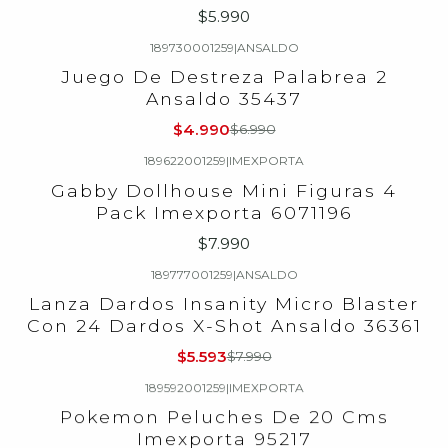
$5.990
189730001259
|
ANSALDO
-29%
OFF
Juego De Destreza Palabrea 2
Ansaldo 35437
$4.990
$6.990
189622001259
|
IMEXPORTA
Gabby Dollhouse Mini Figuras 4
Pack Imexporta 6071196
$7.990
189777001259
|
ANSALDO
-30%
OFF
Lanza Dardos Insanity Micro Blaster
Con 24 Dardos X-Shot Ansaldo 36361
$5.593
$7.990
189592001259
|
IMEXPORTA
Pokemon Peluches De 20 Cms
Imexporta 95217