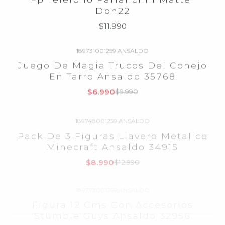
$11.990
189731001259
|
ANSALDO
-30%
OFF
Juego De Magia Trucos Del Conejo
En Tarro Ansaldo 35768
$6.990
$9.990
189748001259
|
ANSALDO
-31%
OFF
Pack De 3 Figuras Llavero Metalico
Minecraft Ansaldo 34915
$8.990
$12.990
189773001259
|
ANSALDO
-30%
OFF
Figura 12 Cms Con Accesorios
Stumble Guys Ansaldo 32956
$13.990
$19.990