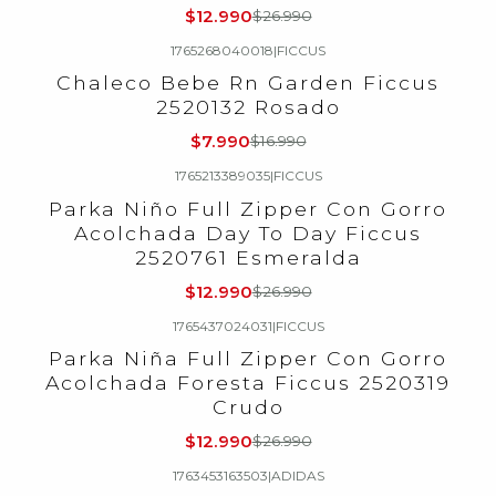
$12.990
$26.990
1765268040018
|
FICCUS
-53%
OFF
Chaleco Bebe Rn Garden Ficcus
2520132 Rosado
$7.990
$16.990
1765213389035
|
FICCUS
-52%
OFF
Parka Niño Full Zipper Con Gorro
Acolchada Day To Day Ficcus
2520761 Esmeralda
$12.990
$26.990
1765437024031
|
FICCUS
-52%
OFF
Parka Niña Full Zipper Con Gorro
Acolchada Foresta Ficcus 2520319
Crudo
$12.990
$26.990
1763453163503
|
ADIDAS
-43%
OFF