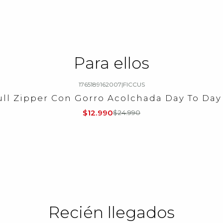
Para ellos
1765189162007
|
FICCUS
ll Zipper Con Gorro Acolchada Day To Day
$12.990
$24.990
Recién llegados