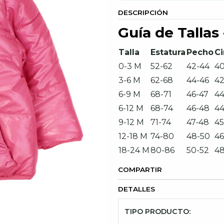
DESCRIPCIÓN
Guía de Tallas
Talla
Estatura
Pecho
Ci
0-3 M
52-62
42-44
40
3-6 M
62-68
44-46
42
6-9 M
68-71
46-47
44
6-12 M
68-74
46-48
44
9-12 M
71-74
47-48
45
12-18 M
74-80
48-50
46
18-24 M
80-86
50-52
48
COMPARTIR
DETALLES
TIPO PRODUCTO: