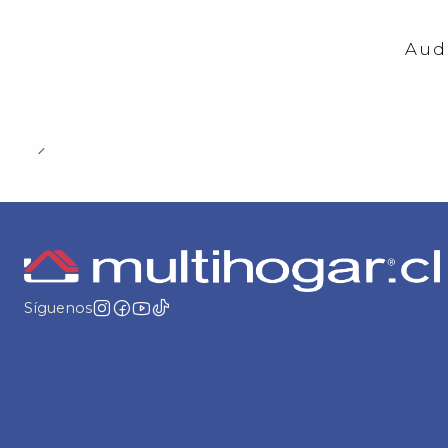
-23%
OFF
Aud
Síguenos