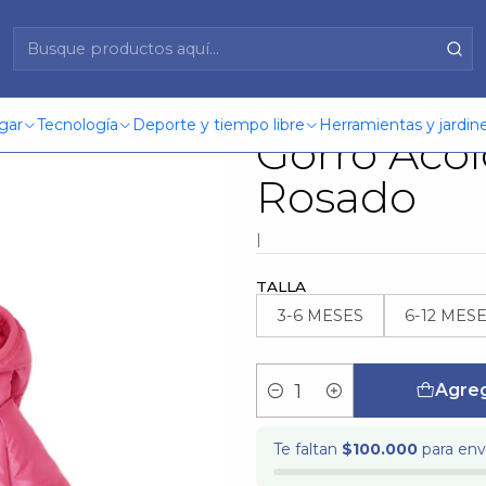
per Con Gorro Acolchada Move 2520219 Rosado
Parka Beba
gar
Tecnología
Deporte y tiempo libre
Herramientas y jardine
Gorro Aco
Rosado
|
TALLA
3-6 MESES
6-12 MES
Agreg
Cantidad
Te faltan
$100.000
para enví