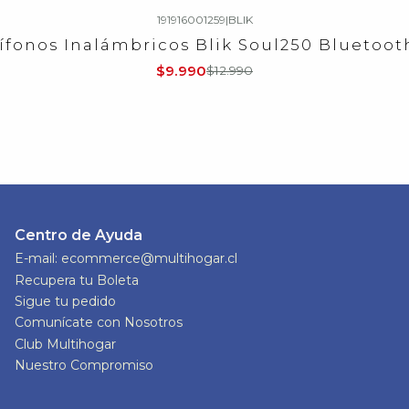
191916001259
|
BLIK
ífonos Inalámbricos Blik Soul250 Bluetooth
$9.990
$12.990
Centro de Ayuda
E-mail: ecommerce@multihogar.cl
Recupera tu Boleta
Sigue tu pedido
Comunícate con Nosotros
Club Multihogar
Nuestro Compromiso