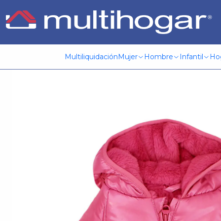
Inicio
Infantil
Vestuario
Chaqueta
Parka Beba Full Zip
Multiliquidación
Mujer
Hombre
Infantil
Ho