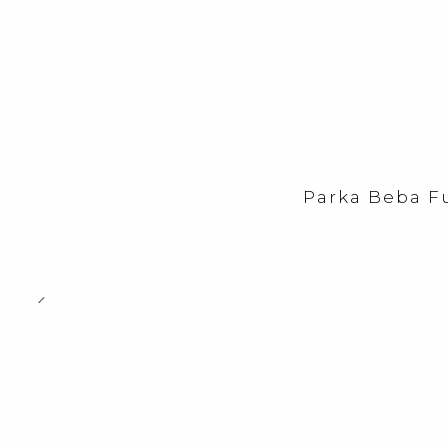
-48%
OFF
Parka Beba Fu