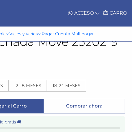
ACCESO
CARRO
 Full Zipper Con
ría
Viajes y varios
Pagar Cuenta Multihogar
lchada Move 2520219
ES
12-18 MESES
18-24 MESES
ar al Carro
Comprar ahora
o gratis 🚚