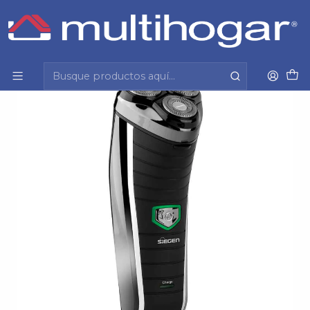
Inicio
Tecnología y cuidado personal
Cuidado personal
Afeitadora
Afeitadora Siegen Sg-7210(6)