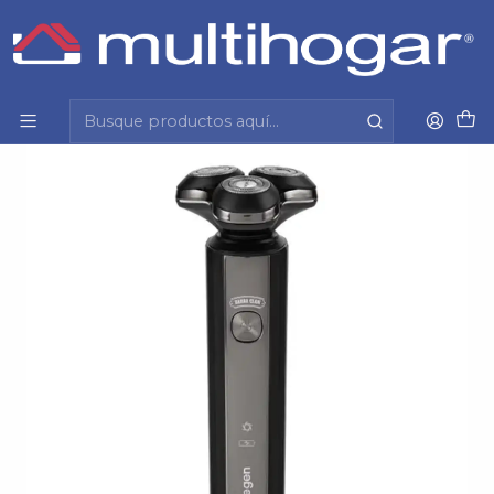
Inicio
Tecnología y cuidado personal
Cuidado personal
Afeitadora
Afeitadora Barba Media Siegen Sg-7215