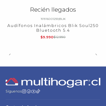
Recién llegados
191916001259
|
BLIK
-23%
OFF
Audífonos Inalámbricos Blik Soul250
Bluetooth 5.4
$9.990
$12.990
Síguenos