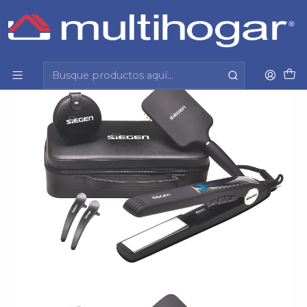
Inicio
Tecnología y cuidado personal
Cuidado personal
Alisador de pelo
Alisador Titanio Negro Sg-4800