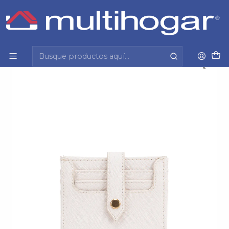
Inicio
Mujer
Accesorios
Billetera
Billetera Mujer Pequeña Estampado Casual Gacel
Bil0422 Off White