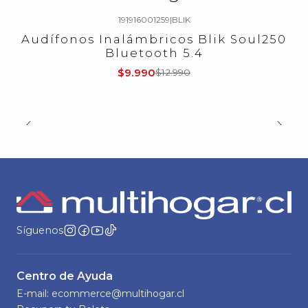
191916001259
|
BLIK
-23%
OFF
Audífonos Inalámbricos Blik Soul250
Bluetooth 5.4
$9.990
$12.990
Síguenos
Centro de Ayuda
E-mail: ecommerce@multihogar.cl