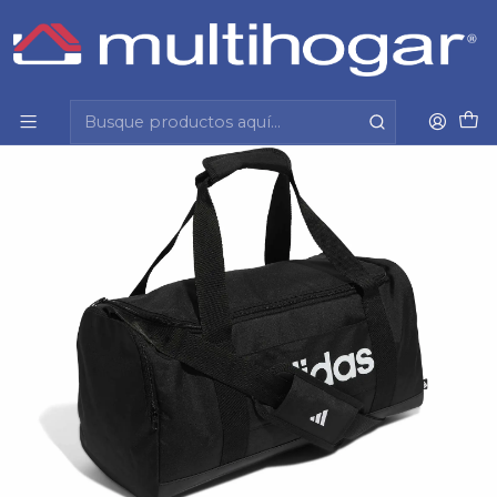
Inicio
Hombre
Accesorios
Bolso
Bolso Linear Duffel S Training Adidas Je8343 Negro