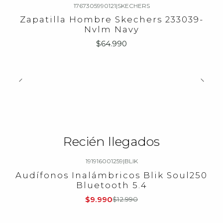
1767305990121
|
SKECHERS
Zapatilla Hombre Skechers 233039-
Nvlm Navy
$64.990
Recién llegados
191916001259
|
BLIK
-23%
OFF
Audífonos Inalámbricos Blik Soul250
Bluetooth 5.4
$9.990
$12.990