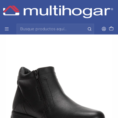
Inicio
Guía de regalos
Para El
Calzado
Botin Hombre Dallas Casual Guante 35640-1111 Negro