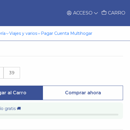
ACCESO
CARRO
r Vittoria Camel
ría
Viajes y varios
Pagar Cuenta Multihogar
39
ar al Carro
Comprar ahora
o gratis 🚚