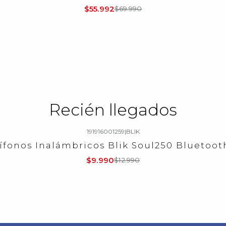
$55.992
$69.990
Recién llegados
191916001259
|
BLIK
ífonos Inalámbricos Blik Soul250 Bluetooth
$9.990
$12.990