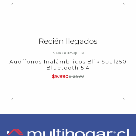
Recién llegados
191916001259
|
BLIK
-23%
OFF
Audífonos Inalámbricos Blik Soul250
Bluetooth 5.4
$9.990
$12.990