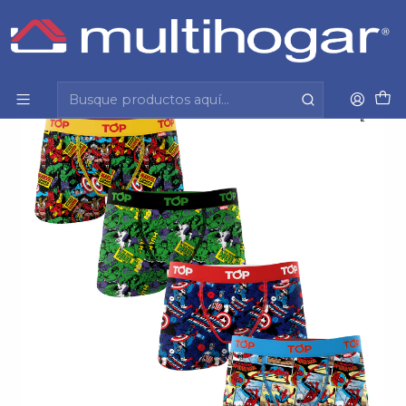
Inicio
Hombre
Ropa interior
Boxer
Boxer Hombre Pack 4 Marvel Superheroes
5013Amp4C14 S/C