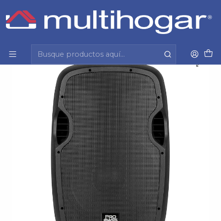
Inicio
Tecnología y cuidado personal
Audio
Cajas acusticas
Caja Acustustica Activa Bt Elevate 115Bt 5303302