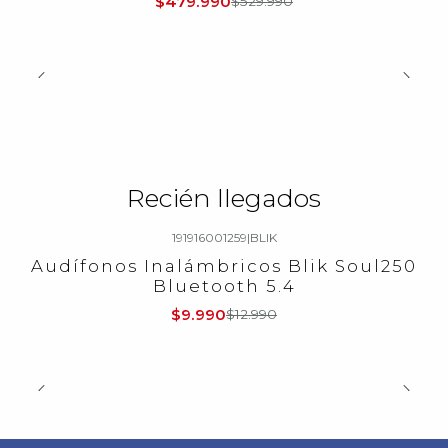
$479.990
$529.990
Recién llegados
191916001259
|
BLIK
-23%
OFF
Audífonos Inalámbricos Blik Soul250
Bluetooth 5.4
$9.990
$12.990