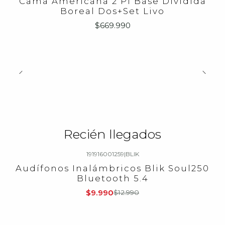
Cama Americana 2 Pl Base Dividida
Boreal Dos+Set Livo
$669.990
Recién llegados
191916001259
|
BLIK
-23%
OFF
Audífonos Inalámbricos Blik Soul250
Bluetooth 5.4
$9.990
$12.990