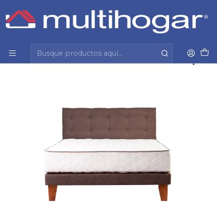
Inicio
Hogar
Dormitorio
Cama
Cama Europea
Cama Eurobox 2Pl Bn Fisioflex Capitone Chocolate
Spomo