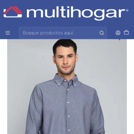
Inicio
Hombre
Vestuario formal y casual
Camisa
Camisa Manga Larga Oxford Sbol Lisa Arrow
Cm31063Nb