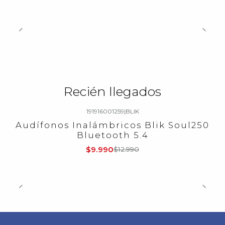
Recién llegados
191916001259
|
BLIK
-23%
OFF
Audífonos Inalámbricos Blik Soul250
Bluetooth 5.4
$9.990
$12.990