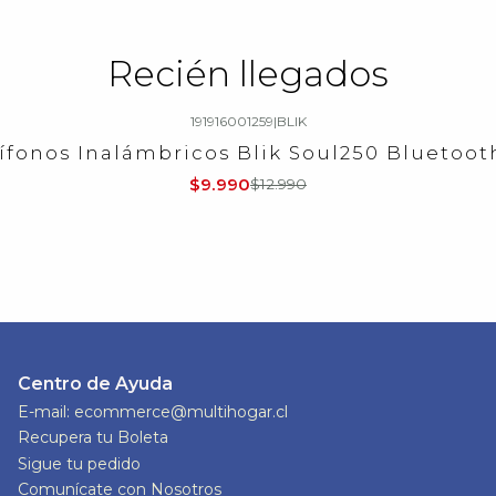
Recién llegados
191916001259
|
BLIK
ífonos Inalámbricos Blik Soul250 Bluetooth
$9.990
$12.990
Centro de Ayuda
E-mail: ecommerce@multihogar.cl
Recupera tu Boleta
Sigue tu pedido
Comunícate con Nosotros