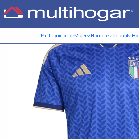
Inicio
Deporte y tiempo libre
Implementos Deportivos
Ca
Multiliquidación
Mujer
Hombre
Infantil
Ho