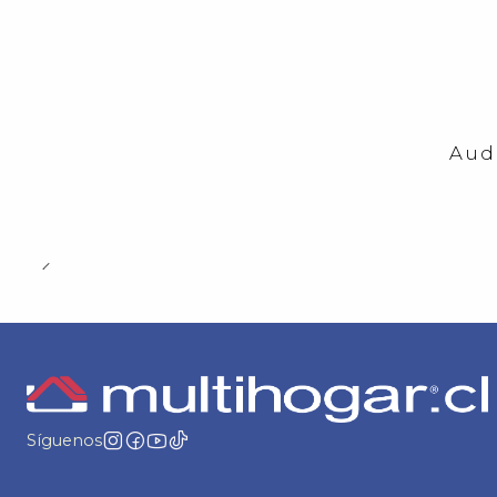
-23%
OFF
Aud
Síguenos