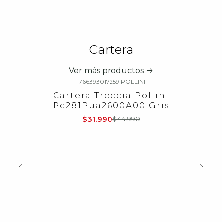
Cartera
Ver más productos
1766393017259
|
POLLINI
-29%
OFF
Cartera Treccia Pollini
Pc281Pua2600A00 Gris
$31.990
$44.990