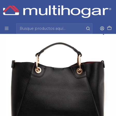
Inicio
Mujer
Accesorios
Cartera
Cartera (Mu) Dos Asas Mediana Gacel Car3485 Negro
S/T