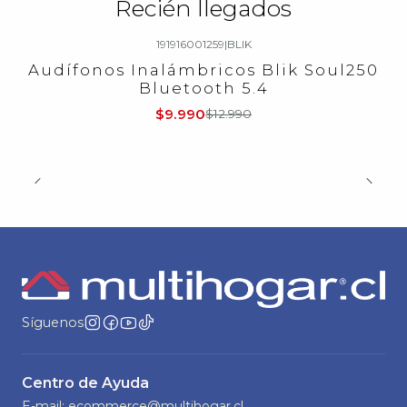
Recién llegados
191916001259
|
BLIK
-23%
OFF
Audífonos Inalámbricos Blik Soul250
Bluetooth 5.4
$9.990
$12.990
Síguenos
Centro de Ayuda
E-mail: ecommerce@multihogar.cl