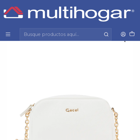
Inicio
Mujer
Accesorios
Cartera
Cartera Mujer Bandolera Pequeña Graneado Casual
Gacel Car3296 Blanco