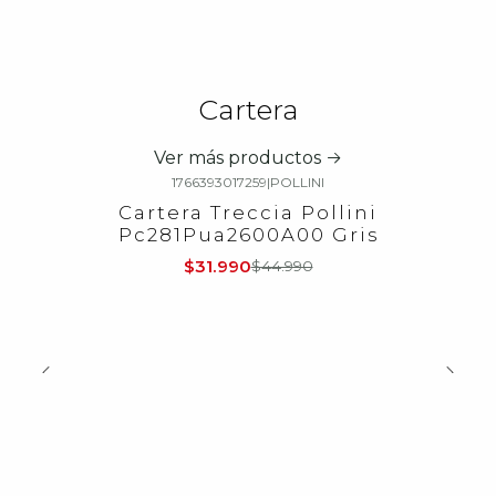
Cartera
Ver más productos
1766393017259
|
POLLINI
-29%
OFF
Cartera Treccia Pollini
Pc281Pua2600A00 Gris
$31.990
$44.990