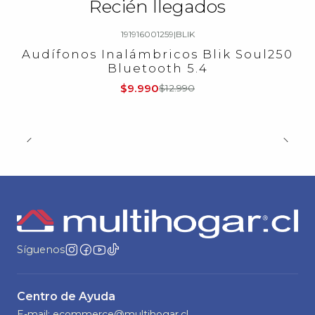
Recién llegados
191916001259
|
BLIK
-23%
OFF
Audífonos Inalámbricos Blik Soul250
Bluetooth 5.4
$9.990
$12.990
Síguenos
Centro de Ayuda
E-mail: ecommerce@multihogar.cl