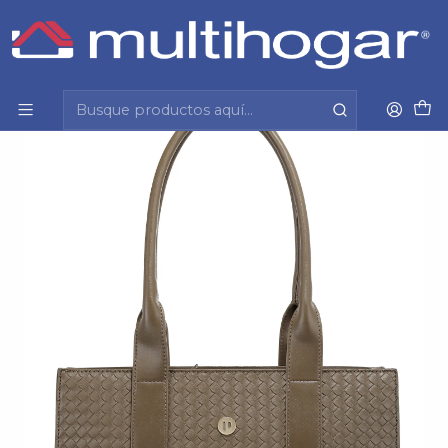
Inicio
Mujer
Accesorios
Cartera
Cartera Treccia Pollini Pc281Pua2600A00 Gris