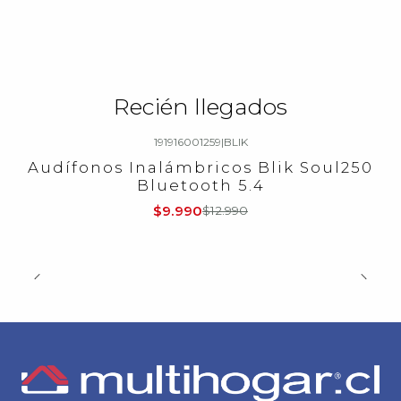
Recién llegados
191916001259
|
BLIK
-23%
OFF
Audífonos Inalámbricos Blik Soul250
Bluetooth 5.4
$9.990
$12.990