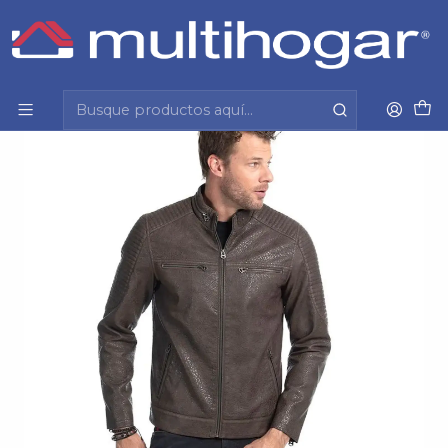
Inicio
Hombre
Vestuario formal y casual
Chaqueta
Chaqueta Hombre Pu Rider Ellus Imp91518 Cafe