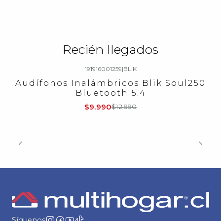
Recién llegados
191916001259
|
BLIK
-23%
OFF
Audífonos Inalámbricos Blik Soul250
Bluetooth 5.4
$9.990
$12.990
Síguenos