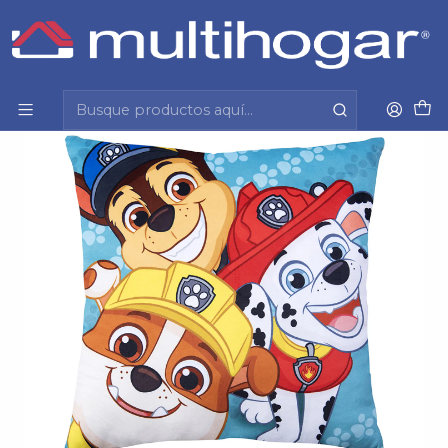
Inicio
Hogar
Dormitorio
Cojin
Cojín Velour Paw Patrol Diversión