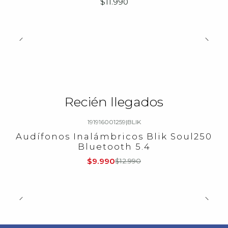
$11.990
Recién llegados
191916001259
|
BLIK
-23%
OFF
Audífonos Inalámbricos Blik Soul250
Bluetooth 5.4
$9.990
$12.990