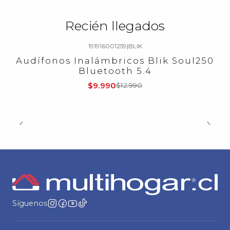
Recién llegados
191916001259
|
BLIK
-23%
OFF
Audífonos Inalámbricos Blik Soul250
Bluetooth 5.4
$9.990
$12.990
Síguenos