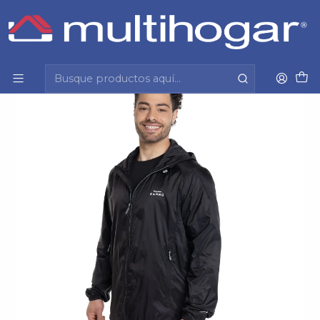
Inicio
Hombre
Vestuario formal y casual
Chaqueta
Cortaviento Hombre Kannu Negro Knv619129N-009