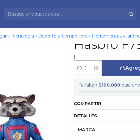
ure Figure Rocket Hasbro F7914
Ggm Featu
gar
Tecnología
Deporte y tiempo libre
Herramientas y jardine
Hasbro F7
|
Agreg
Cantidad
Te faltan
$100.000
para enví
COMPARTIR
DETALLES
MARCA: