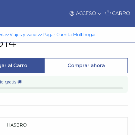
ACCESO
CARRO
re Figure Rocket
ría
Viajes y varios
Pagar Cuenta Multihogar
914
ar al Carro
Comprar ahora
o gratis 🚚
HASBRO