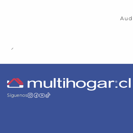
-23%
OFF
Aud
Síguenos