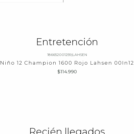
Entretención
186652001259
|
LAHSEN
 Niño 12 Champion 1600 Rojo Lahsen 00In1
$114.990
Recién llegados