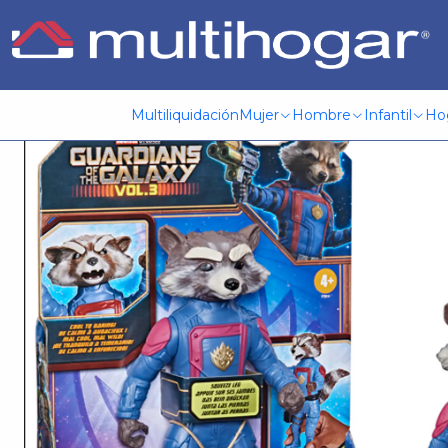
Inicio
Guía de regalos
Para ellos
Entretención
Ggm Feat
Multiliquidación
Mujer
Hombre
Infantil
Ho