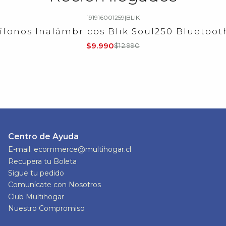
191916001259
|
BLIK
ífonos Inalámbricos Blik Soul250 Bluetooth
$9.990
$12.990
Centro de Ayuda
E-mail: ecommerce@multihogar.cl
Recupera tu Boleta
Sigue tu pedido
Comunícate con Nosotros
Club Multihogar
Nuestro Compromiso