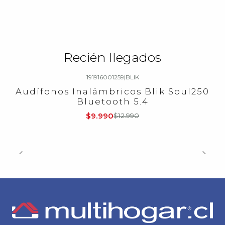
Recién llegados
191916001259
|
BLIK
-23%
OFF
Audífonos Inalámbricos Blik Soul250
Nuevo
Bluetooth 5.4
$9.990
$12.990