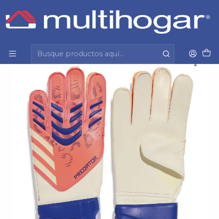
Inicio
Deporte y tiempo libre
Accesorios Deportivos
Guantes de arquero
Guante Arquero Pred Gl Trn Football Adidas Jn5355