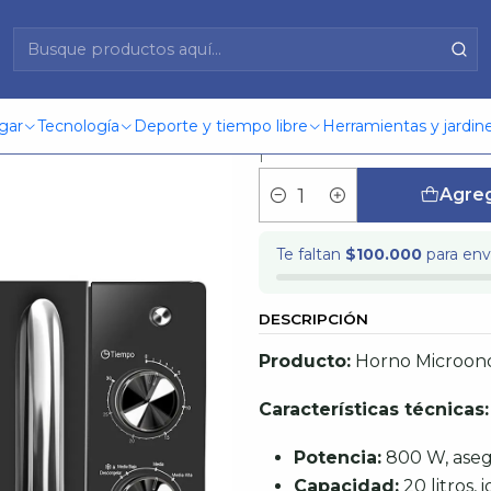
o Microonda Th-20S01
Horno Mic
gar
Tecnología
Deporte y tiempo libre
Herramientas y jardine
|
Agreg
Cantidad
Te faltan
$100.000
para enví
DESCRIPCIÓN
Producto:
Horno Microon
Características técnicas:
Potencia:
800 W, asegu
Capacidad:
20 litros,