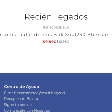
Recién llegados
191916001259
|
BLIK
ífonos Inalámbricos Blik Soul250 Bluetooth
$9.990
$12.990
Centro de Ayuda
E-mail: ecommerce@multihogar.cl
Recupera tu Boleta
Sigue tu pedido
Comunícate con Nosotros