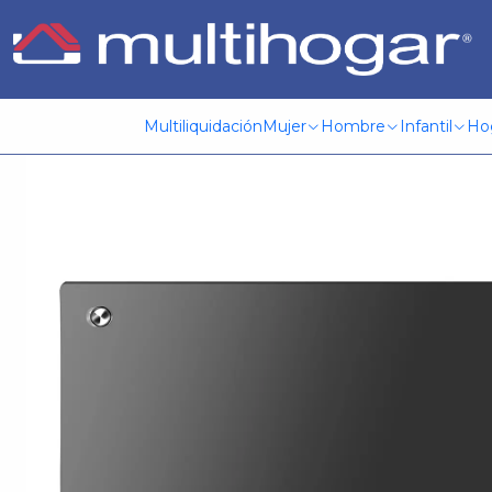
Inicio
Hogar
Electrodomesticos
Horno microonda
Horn
Multiliquidación
Mujer
Hombre
Infantil
Ho