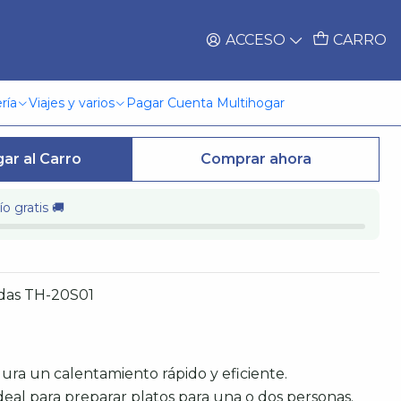
ACCESO
CARRO
roonda Th-20S01
ría
Viajes y varios
Pagar Cuenta Multihogar
ar al Carro
Comprar ahora
o gratis 🚚
das TH-20S01
ra un calentamiento rápido y eficiente.
 ideal para preparar platos para una o dos personas.