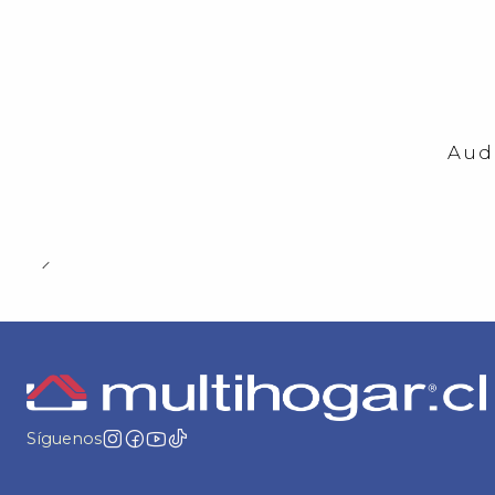
-23%
OFF
Aud
Síguenos