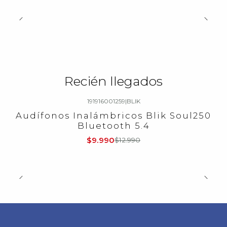
Recién llegados
191916001259
|
BLIK
-23%
OFF
Audífonos Inalámbricos Blik Soul250
Bluetooth 5.4
$9.990
$12.990