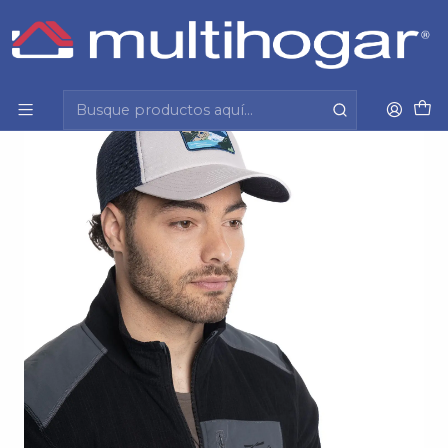
Inicio
Hombre
Accesorios
Jockey
Jockey Hombre Kannu Knac24303N-002