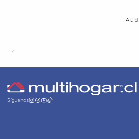
-23%
OFF
Aud
Síguenos