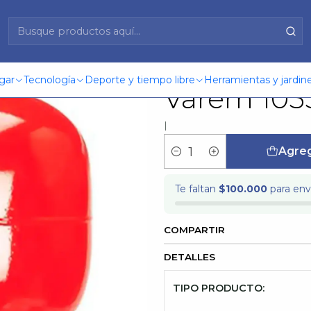
 Varem 105587 Koslan
Kit Hidro
gar
Tecnología
Deporte y tiempo libre
Herramientas y jardine
Varem 105
|
Agreg
Cantidad
Te faltan
$100.000
para enví
COMPARTIR
DETALLES
TIPO PRODUCTO: