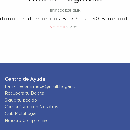
191916001259
|
BLIK
ífonos Inalámbricos Blik Soul250 Bluetooth
$9.990
$12.990
Centro de Ayuda
E-mail: ecommerce@multihogar.cl
Recupera tu Boleta
Sigue tu pedido
Comunícate con Nosotros
Club Multihogar
Nuestro Compromiso