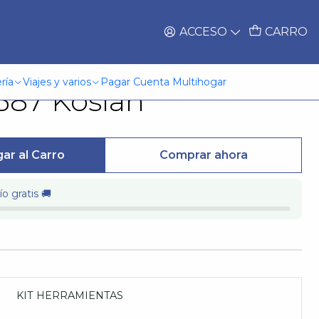
ACCESO
CARRO
neumatico 24Lts
ría
Viajes y varios
Pagar Cuenta Multihogar
587 Koslan
ar al Carro
Comprar ahora
o gratis 🚚
KIT HERRAMIENTAS