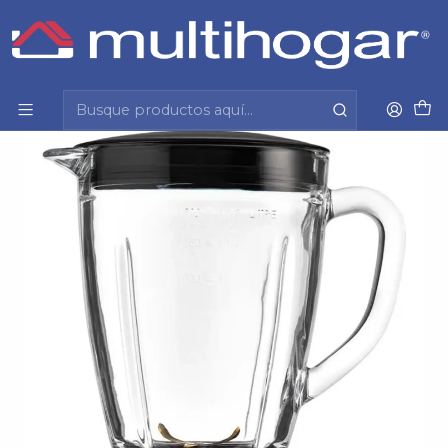
Inicio
Hogar
Electrodomesticos
Licuadora
Licuadora Thomas Th-410Vi