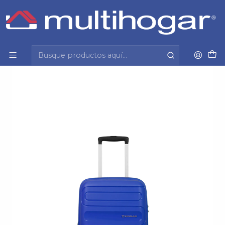
Inicio
Viajes y varios
Maleta
Maleta Unisex S Fortress Spinner 55