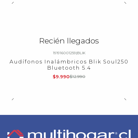
Recién llegados
191916001259
|
BLIK
-23%
OFF
Audífonos Inalámbricos Blik Soul250
Bluetooth 5.4
$9.990
$12.990