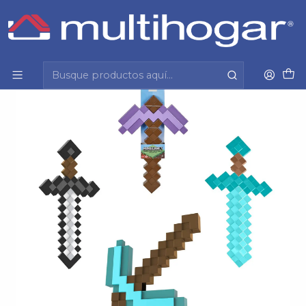
Inicio
Infantil
Jugueteria
Minecraft
Minecraft Vanilla Basic Role Play Asst Mattel Hff59