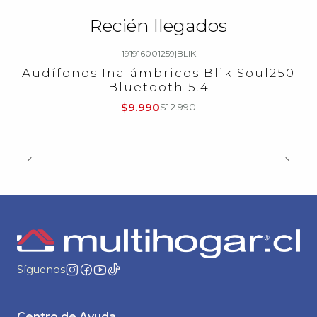
Recién llegados
191916001259
|
BLIK
-23%
OFF
Audífonos Inalámbricos Blik Soul250
Bluetooth 5.4
$9.990
$12.990
Síguenos
Centro de Ayuda