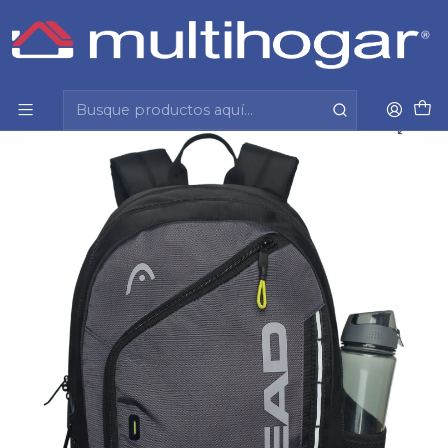
Inicio
Infantil
Escolar
Mochila
Mochila (Ho) Spider 31Lt Laptop 16" 890467 Head
130576 Gris S/T