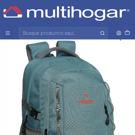
Inicio
Infantil
Escolar
Mochila
Mochila (Ho) Stelvio 31Lt Laptop 16" Head 130582
Celeste S/T