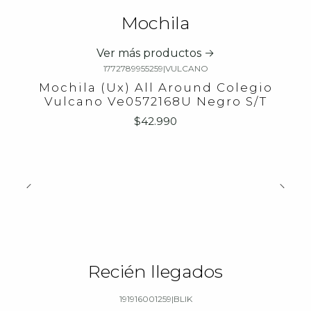
Mochila
Ver más productos
1772789955259
|
VULCANO
Mochila (Ux) All Around Colegio
Vulcano Ve0572168U Negro S/T
$42.990
Recién llegados
191916001259
|
BLIK
-23%
OFF