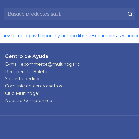
Nuestras Tiendas
gar
Tecnología
Deporte y tiempo libre
Herramientas y jardine
Centro de Ayuda
E-mail: ecommerce@multihogar.cl
Recupera tu Boleta
Sigue tu pedido
Comunícate con Nosotros
Club Multihogar
Nuestro Compromiso