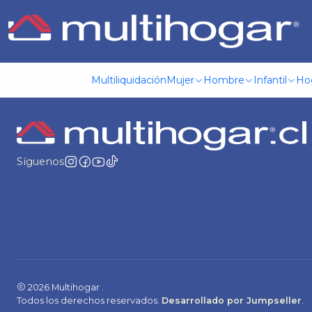
Inicio
Nuestras Tiendas
Multiliquidación
Mujer
Hombre
Infantil
Ho
Síguenos
2026 Multihogar .
Todos los derechos reservados.
Desarrollado por Jumpseller
.