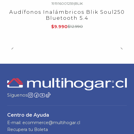
191916001259
|
BLIK
-23%
OFF
Audífonos Inalámbricos Blik Soul250
Bluetooth 5.4
$9.990
$12.990
Síguenos
Centro de Ayuda
E-mail: ecommerce@multihogar.cl
Recupera tu Boleta