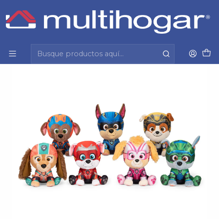
Inicio
Infantil
Jugueteria
Peluche
P Patrol Cachorros Película Mighty Imexporta 6067731