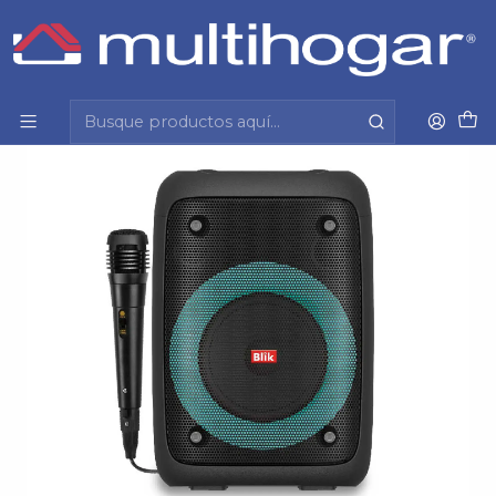
Inicio
Tecnología y cuidado personal
Audio
Parlante
Parlante Karaoke Blik Voice