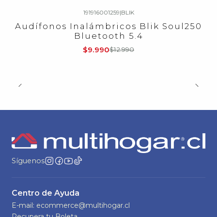
191916001259
|
BLIK
-23%
OFF
Audífonos Inalámbricos Blik Soul250
Bluetooth 5.4
$9.990
$12.990
Síguenos
Centro de Ayuda
E-mail: ecommerce@multihogar.cl
Recupera tu Boleta