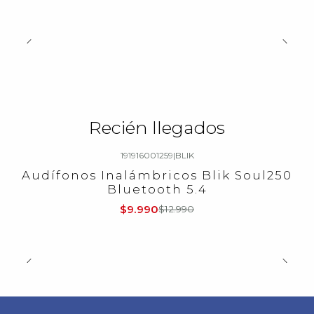
Recién llegados
191916001259
|
BLIK
-23%
OFF
Audífonos Inalámbricos Blik Soul250
Bluetooth 5.4
$9.990
$12.990