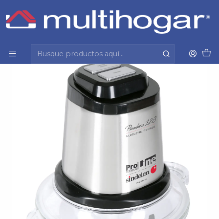
Inicio
Hogar
Electrodomesticos
Picadora
Picadora Sindelen P-123Tvin