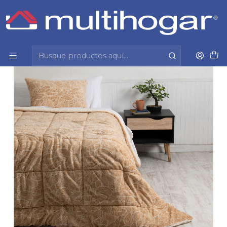
Inicio
Hogar
Dormitorio
Plumon
Plumón 1.5 Plazas Coral Print Sherpa Nomade