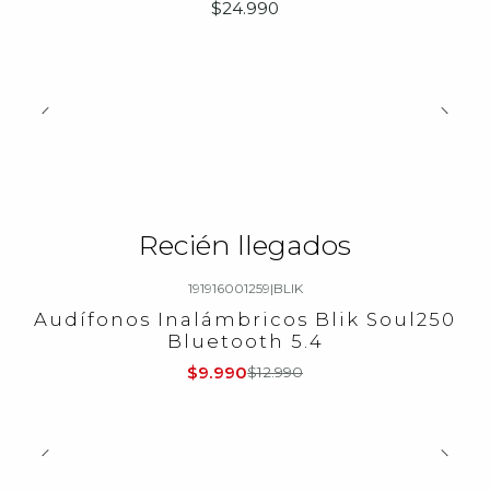
$24.990
Recién llegados
191916001259
|
BLIK
-23%
OFF
Audífonos Inalámbricos Blik Soul250
Bluetooth 5.4
$9.990
$12.990