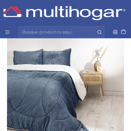
Inicio
Hogar
Dormitorio
Plumon
Plumon Corduroy Coral Sherpa King Azul