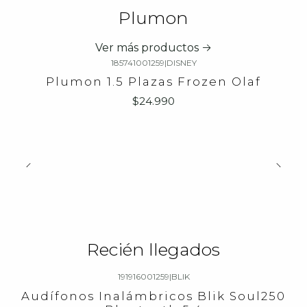
Plumon
Ver más productos
185741001259
|
DISNEY
Plumon 1.5 Plazas Frozen Olaf
$24.990
Recién llegados
191916001259
|
BLIK
-23%
OFF
Audífonos Inalámbricos Blik Soul250