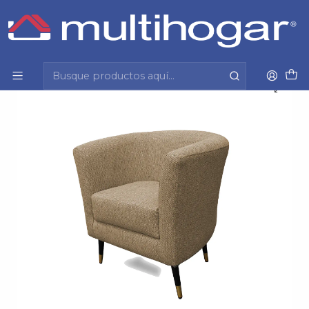
Inicio
Hogar
Muebles
Poltrona
Poltrona 1/C Manao T Lino Monaco Beige Mantahue
Manao20232540