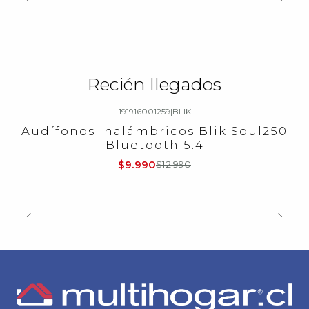
Recién llegados
191916001259
|
BLIK
-23%
OFF
Audífonos Inalámbricos Blik Soul250
Bluetooth 5.4
$9.990
$12.990