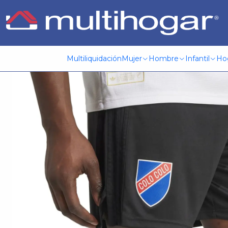
Inicio
Hombre
Vestuario formal y casual
Short deportivo
Multiliquidación
Mujer
Hombre
Infantil
Ho