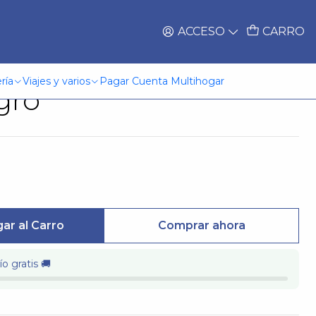
ACCESO
CARRO
 Colo 100 Años Adidas
ría
Viajes y varios
Pagar Cuenta Multihogar
gro
ar al Carro
Comprar ahora
o gratis 🚚