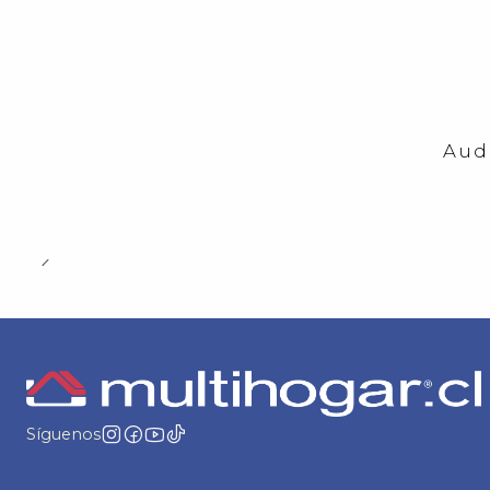
-23%
OFF
Aud
Síguenos