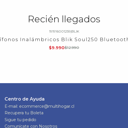
Recién llegados
191916001259
|
BLIK
ífonos Inalámbricos Blik Soul250 Bluetooth
$9.990
$12.990
Centro de Ayuda
E-mail: ecommerce@multihogar.cl
Recupera tu Boleta
Sigue tu pedido
Comunícate con Nosotros