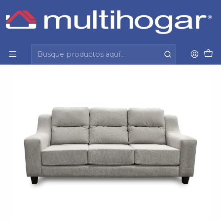
Inicio
Hogar
Muebles
Sofa
Sofa Manao 3 Cpos Monaco Beige Mantahue