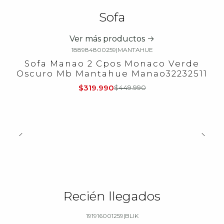
Sofa
Ver más productos
188984800259
|
MANTAHUE
-29%
OFF
Sofa Manao 2 Cpos Monaco Verde
Oscuro Mb Mantahue Manao32232511
$319.990
$449.990
Recién llegados
191916001259
|
BLIK