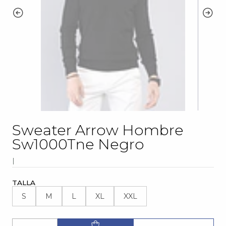
Sweater Arrow Hombre
Sw1000Tne Negro
|
TALLA
S
M
L
XL
XXL