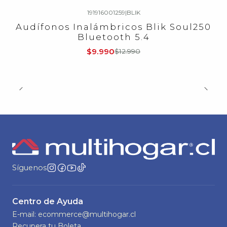
191916001259
|
BLIK
-23%
OFF
Audífonos Inalámbricos Blik Soul250
Nuevo
Bluetooth 5.4
$9.990
$12.990
Síguenos
Centro de Ayuda
E-mail: ecommerce@multihogar.cl
Recupera tu Boleta