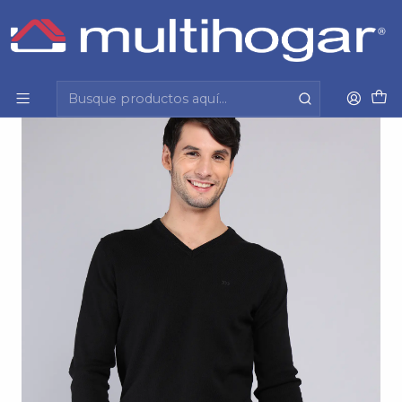
Inicio
Hombre
Vestuario formal y casual
Sweater
Sweater Arrow Hombre Sw1000Tne Negro