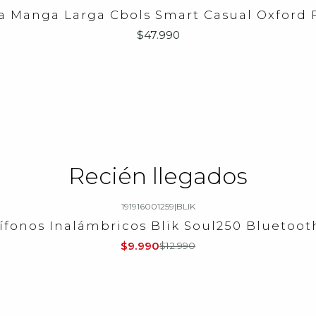
a Manga Larga Cbols Smart Casual Oxford 
$47.990
Recién llegados
191916001259
|
BLIK
ífonos Inalámbricos Blik Soul250 Bluetooth
$9.990
$12.990