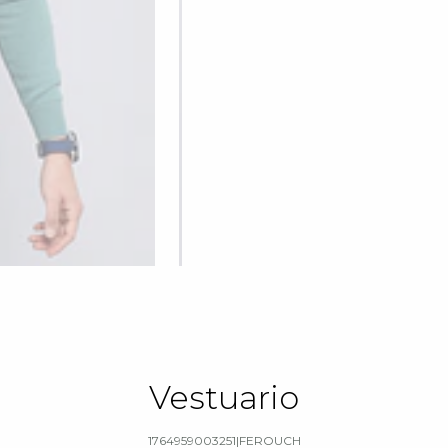
Vestuario
1764959003251
|
FEROUCH