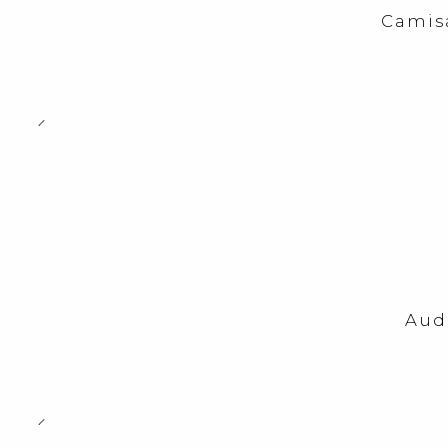
Camis
-23%
OFF
Aud