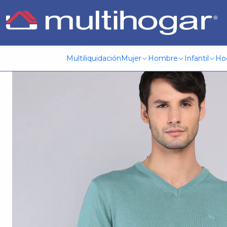
Inicio
Hombre
Vestuario formal y casual
Sweater
Sweat
Multiliquidación
Mujer
Hombre
Infantil
Ho