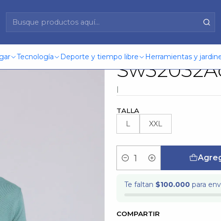
er Arrow Hombre Sw32032Aq Aqua
Sweater A
gar
Tecnología
Deporte y tiempo libre
Herramientas y jardine
Sw32032A
|
TALLA
L
XXL
Agreg
Cantidad
Te faltan
$100.000
para enví
COMPARTIR