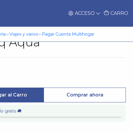
ACCESO
CARRO
rrow Hombre
ría
Viajes y varios
Pagar Cuenta Multihogar
q Aqua
ar al Carro
Comprar ahora
o gratis 🚚