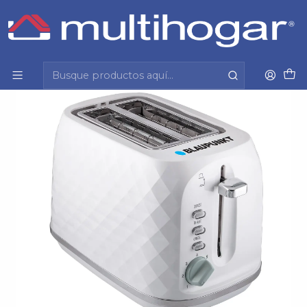
Inicio
Hogar
Electrodomesticos
Tostador
Tostador 2P Diamond Deluxe Telefunken 8000892