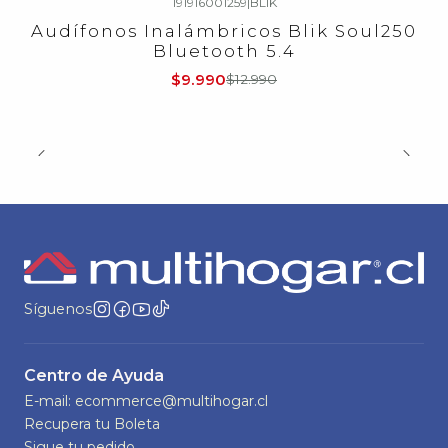
191916001259
|
BLIK
-23%
OFF
Audífonos Inalámbricos Blik Soul250
Bluetooth 5.4
$9.990
$12.990
Síguenos
Centro de Ayuda
E-mail: ecommerce@multihogar.cl
Recupera tu Boleta
Sigue tu pedido