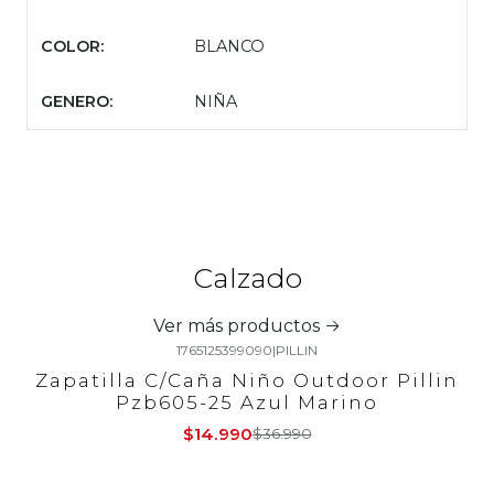
COLOR:
BLANCO
GENERO:
NIÑA
Calzado
Ver más productos
1765125399090
|
PILLIN
-59%
OFF
Zapatilla C/Caña Niño Outdoor Pillin
Pzb605-25 Azul Marino
$14.990
$36.990