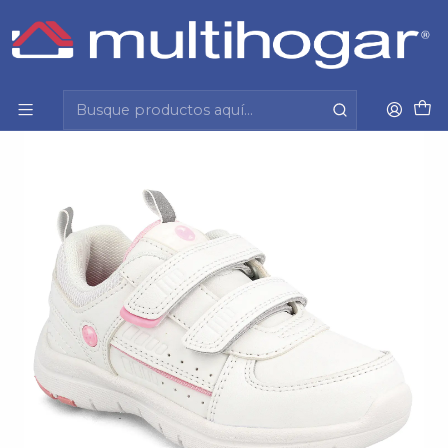
Inicio
Infantil
Calzado
Zapatilla
Zapatillas Bubble Gummers Niña 381-11120 Blanco