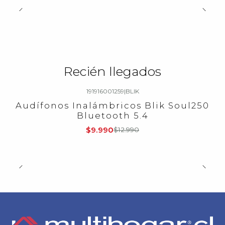
Recién llegados
191916001259
|
BLIK
-23%
OFF
Audífonos Inalámbricos Blik Soul250
Bluetooth 5.4
$9.990
$12.990