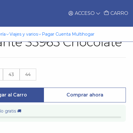
ACCESO
CARRO
 Hombre Mumbai
ría
Viajes y varios
Pagar Cuenta Multihogar
ante 35965 Chocolate
43
44
ar al Carro
Comprar ahora
o gratis 🚚