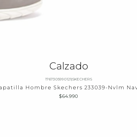
Calzado
1767305990121
|
SKECHERS
apatilla Hombre Skechers 233039-Nvlm Na
$64.990