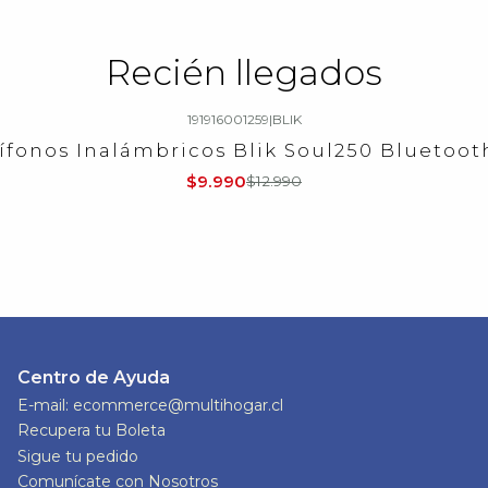
Recién llegados
191916001259
|
BLIK
ífonos Inalámbricos Blik Soul250 Bluetooth
$9.990
$12.990
Centro de Ayuda
E-mail: ecommerce@multihogar.cl
Recupera tu Boleta
Sigue tu pedido
Comunícate con Nosotros