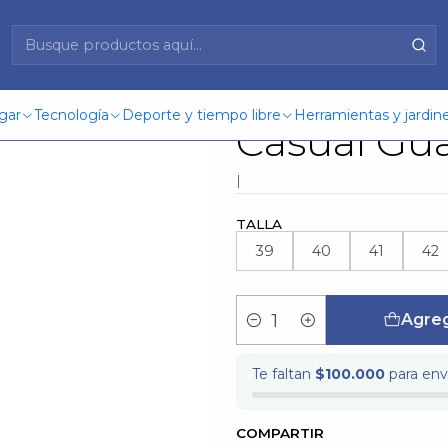
bai Casual Guante 35965 Chocolate
Zapatilla
gar
Tecnología
Deporte y tiempo libre
Herramientas y jardine
Casual Gu
|
TALLA
39
40
41
42
Agreg
Cantidad
Te faltan
$100.000
para enví
COMPARTIR