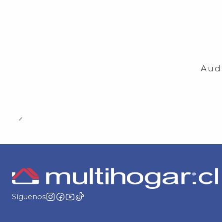
-23%
OFF
Aud
Síguenos