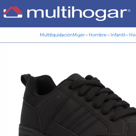
Inicio
Infantil
Escolar
Calzado
Zapatilla
Zapatilla (Lo)
Multiliquidación
Mujer
Hombre
Infantil
Ho