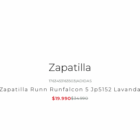
Zapatilla
1763453163503
|
ADIDAS
Zapatilla Runn Runfalcon 5 Jp5152 Lavand
$19.990
$34.990