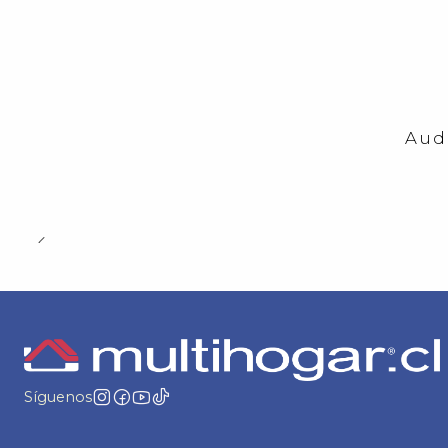
-23%
OFF
Aud
Síguenos