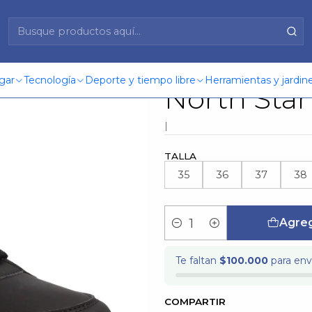
 Hem Colegio North Star 48160180 Negro
Zapatilla 
gar
Tecnología
Deporte y tiempo libre
Herramientas y jardine
North Sta
|
TALLA
35
36
37
38
Agreg
Cantidad
Te faltan
$100.000
para enví
COMPARTIR