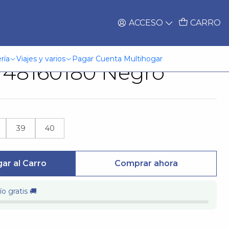
ACCESO
CARRO
(Lo) Hem Colegio
ría
Viajes y varios
Pagar Cuenta Multihogar
r 48160180 Negro
39
40
ar al Carro
Comprar ahora
o gratis 🚚