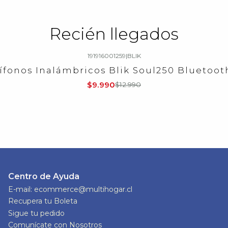
Recién llegados
191916001259
|
BLIK
ífonos Inalámbricos Blik Soul250 Bluetooth
$9.990
$12.990
Centro de Ayuda
E-mail: ecommerce@multihogar.cl
Recupera tu Boleta
Sigue tu pedido
Comunícate con Nosotros