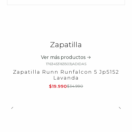
Zapatilla
Ver más productos
1763453163503
|
ADIDAS
-43%
OFF
Zapatilla Runn Runfalcon 5 Jp5152
Lavanda
$19.990
$34.990