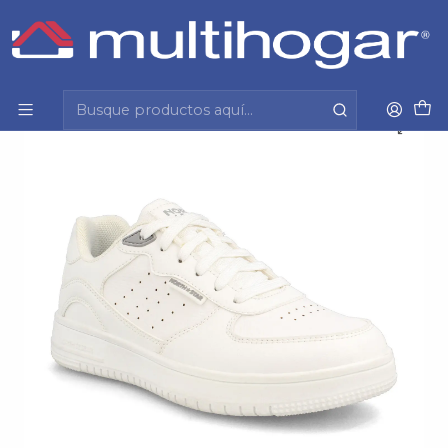
Inicio
Infantil
Escolar
Calzado
Zapatilla
Zapatilla (Mu) Ruby Urbano North Star 55117530 Blanco
35