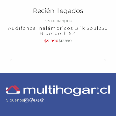
Recién llegados
191916001259
|
BLIK
-23%
OFF
Audífonos Inalámbricos Blik Soul250
Bluetooth 5.4
$9.990
$12.990
Síguenos